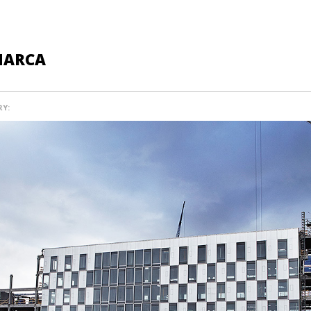
MARCA
Y: