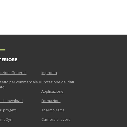
TERIORE
izioni Generali
Impronta
etto per commerciale e
Protezione dei dati
ato
Applicazione
a di download
Formazioni
ri progetti
ThermoDams
rmoDyn
Carriera e lavoro