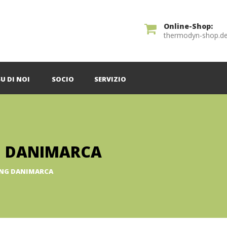
Online-Shop:
thermodyn-shop.d
SU DI NOI
SOCIO
SERVIZIO
G DANIMARCA
ING DANIMARCA