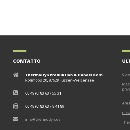
CONTATTO
UL
Cond
ThermoDyn Produktion & Handel Kern
Roßmoos 20, 87629 Füssen-Weißensee
Mass
priv
00 49 (0) 83 63 / 55 31
Are
00 49 (0) 83 63 / 9 41 89
nost
info@thermodyn.de
The