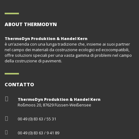
ABOUT THERMODYN
ThermoDyn Produktion & Handel Kern
è un’azienda con una lunga tradizione che, insieme ai suoi partner
nel campo dei materiali da costruzione ecologici ed ecocompatibili,
offre soluzioni speciali per una vasta gamma di problemi nel campo
della costruzione di pavimenti.
CONTATTO
ThermoDyn Produktion & Handel Kern
Roßmoos 20, 87629 Füssen-Weißensee
00 49 (0) 83 63 / 55 31
00 49 (0) 83 63 / 9 41 89