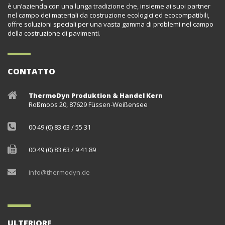
è un’azienda con una lunga tradizione che, insieme ai suoi partner
nel campo dei materiali da costruzione ecologici ed ecocompatibili,
offre soluzioni speciali per una vasta gamma di problemi nel campo
della costruzione di pavimenti.
CONTATTO
ThermoDyn Produktion & Handel Kern
Roßmoos 20, 87629 Füssen-Weißensee
00 49 (0) 83 63 / 55 31
00 49 (0) 83 63 / 9 41 89
info@thermodyn.de
ULTERIORE