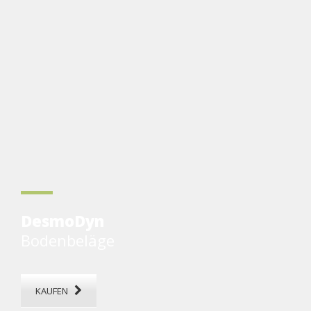
DesmoDyn
Bodenbeläge
KAUFEN