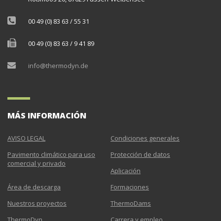
00 49 (0) 83 63 / 55 31
00 49 (0) 83 63 / 9 41 89
info@thermodyn.de
MÁS INFORMACIÓN
AVISO LEGAL
Condiciones generales
Pavimento climático para uso
Protección de datos
comercial y privado
Aplicación
Área de descarga
Formaciones
Nuestros proyectos
ThermoDams
ThermoDyn
Carrera y empleo