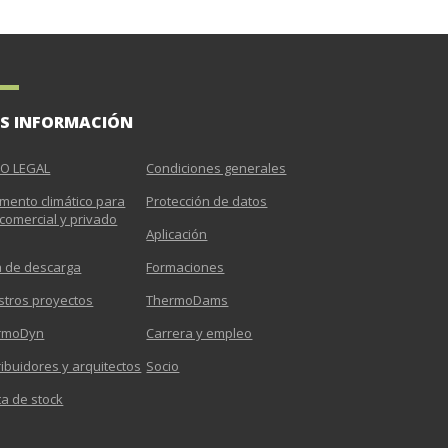
S INFORMACIÓN
SO LEGAL
Condiciones generales
mento climático para
Protección de datos
comercial y privado
Aplicación
a de descarga
Formaciones
stros proyectos
ThermoDams
rmoDyn
Carrera y empleo
ribuidores y arquitectos
Socio
a de stock