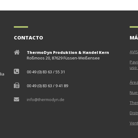
CONTACTO
MÁ
AVI
ThermoDyn Produktion & Handel Kern
Roßmoos 20, 87629 Füssen-Weißensee
Pavi
uso 
00 49 (0) 83 63 / 55 31
lia
e
Áre
00 49 (0) 83 63 / 9 41 89
Nue
info@thermodyn.de
The
Dist
Vent