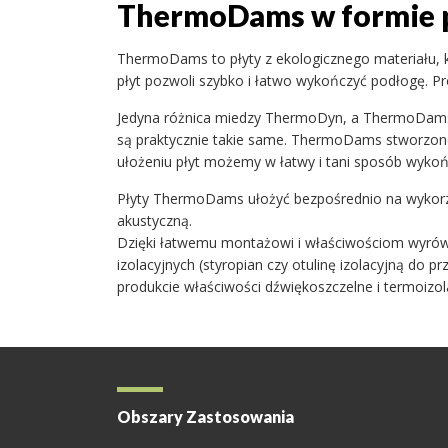
ThermoDams w formie 
ThermoDams to płyty z ekologicznego materiału, 
płyt pozwoli szybko i łatwo wykończyć podłogę. P
Jedyna różnica miedzy ThermoDyn, a ThermoDams
są praktycznie takie same. ThermoDams stworzono
ułożeniu płyt możemy w łatwy i tani sposób wykońc
Płyty ThermoDams ułożyć bezpośrednio na wykorzy
akustyczną.
Dzięki łatwemu montażowi i właściwościom wyrów
izolacyjnych (styropian czy otulinę izolacyjną do
produkcie właściwości dźwiękoszczelne i termoizo
Obszary Zastosowania