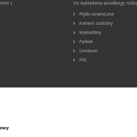
chni z
Do wykładania wszelkiego rodza
Płytki ceramiczne
Kamień ozdobny
Wykładziny
Parkiet
Linoleum
PVC
zowy