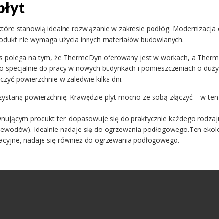
płyt
które stanowią idealne rozwiązanie w zakresie podłóg. Moderniza
rodukt nie wymaga użycia innych materiałów budowlanych.
 polega na tym, że ThermoDyn oferowany jest w workach, a Therm
 specjalnie do pracy w nowych budynkach i pomieszczeniach o duży
zyć powierzchnie w zaledwie kilka dni.
staną powierzchnię. Krawędzie płyt mocno ze sobą złączyć – w ten
nującym produkt ten dopasowuje się do praktycznie każdego rodza
 przewodów). Idealnie nadaje się do ogrzewania podłogowego.Ten eko
lacyjne, nadaje się również do ogrzewania podłogowego.