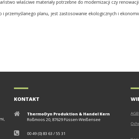
ństwo właściwe materiały potrzebne do modernizacji czy renowacji 
 i przemyślanego planu, jest zastosowanie ekologicznych i ekonomi
!
KONTAKT
WI
AGB
ThermoDyn Produktion & Handel Kern
mi,
Roßmoos 20, 87629 Füssen-Weißensee
Och
00 49 (0) 83 63 / 55 31