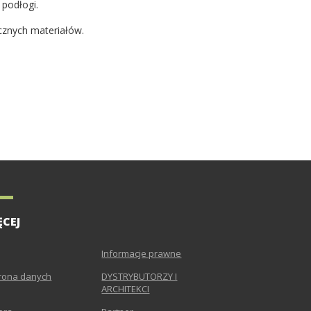
podłogi.
cznych materiałów.
ĘCEJ
Informacje prawne
rona danych
DYSTRYBUTORZY I
ARCHITEKCI