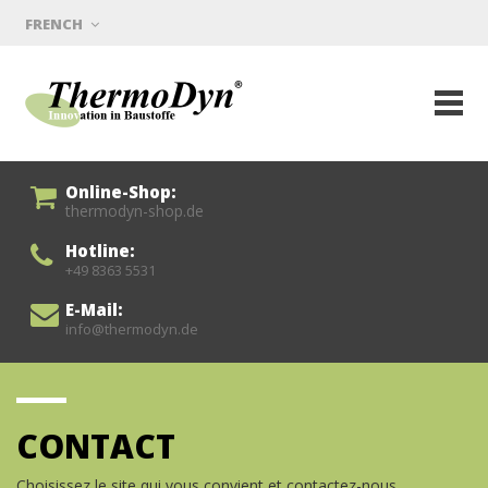
FRENCH
Online-Shop:
thermodyn-shop.de
Hotline:
+49 8363 5531
E-Mail:
info@thermodyn.de
CONTACT
Choisissez le site qui vous convient et contactez-nous.